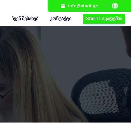
info@starit.ge
ჩვენ შესახებ
კონტაქტი
Star IT აკადემია