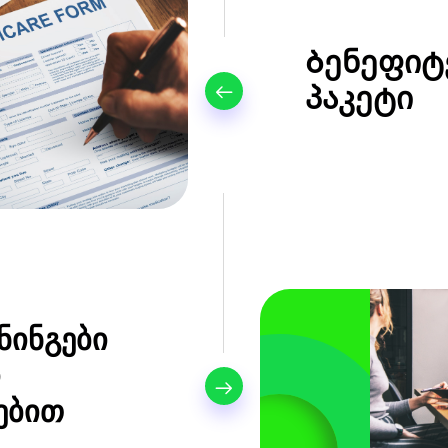
Ბენეფიტ
პაკეტი
ნინგები
ი
ებით